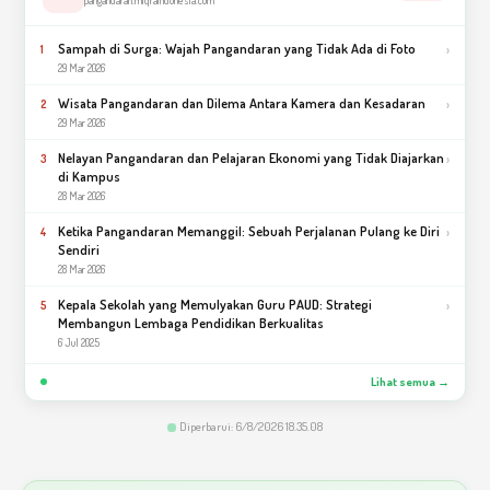
pangandaran.miqraindonesia.com
Sampah di Surga: Wajah Pangandaran yang Tidak Ada di Foto
›
1
29 Mar 2026
Wisata Pangandaran dan Dilema Antara Kamera dan Kesadaran
›
2
29 Mar 2026
Nelayan Pangandaran dan Pelajaran Ekonomi yang Tidak Diajarkan
›
3
di Kampus
28 Mar 2026
Ketika Pangandaran Memanggil: Sebuah Perjalanan Pulang ke Diri
›
4
Sendiri
28 Mar 2026
Kepala Sekolah yang Memulyakan Guru PAUD: Strategi
›
5
Membangun Lembaga Pendidikan Berkualitas
6 Jul 2025
Lihat semua →
Diperbarui: 6/8/2026 18.35.08