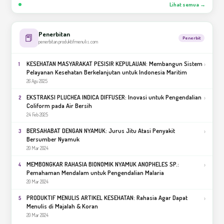
Lihat semua →
Penerbitan
📕
Penerbit
penerbitan.produktifmenulis.com
KESEHATAN MASYARAKAT PESISIR KEPULAUAN: Membangun Sistem
›
1
Pelayanan Kesehatan Berkelanjutan untuk Indonesia Maritim
26 Agu 2025
EKSTRAKSI PLUCHEA INDICA DIFFUSER: Inovasi untuk Pengendalian
›
2
Coliform pada Air Bersih
24 Feb 2025
BERSAHABAT DENGAN NYAMUK: Jurus Jitu Atasi Penyakit
›
3
Bersumber Nyamuk
20 Mar 2024
MEMBONGKAR RAHASIA BIONOMIK NYAMUK ANOPHELES SP.:
›
4
Pemahaman Mendalam untuk Pengendalian Malaria
20 Mar 2024
PRODUKTIF MENULIS ARTIKEL KESEHATAN: Rahasia Agar Dapat
›
5
Menulis di Majalah & Koran
20 Mar 2024