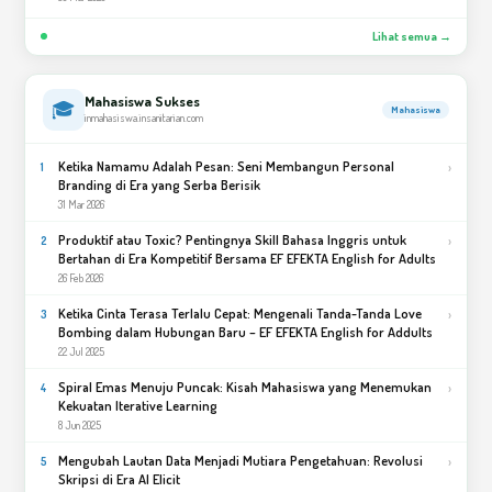
Lihat semua →
Mahasiswa Sukses
🎓
Mahasiswa
inmahasiswa.insanitarian.com
Ketika Namamu Adalah Pesan: Seni Membangun Personal
›
1
Branding di Era yang Serba Berisik
31 Mar 2026
Produktif atau Toxic? Pentingnya Skill Bahasa Inggris untuk
›
2
Bertahan di Era Kompetitif Bersama EF EFEKTA English for Adults
26 Feb 2026
Ketika Cinta Terasa Terlalu Cepat: Mengenali Tanda-Tanda Love
›
3
Bombing dalam Hubungan Baru – EF EFEKTA English for Addults
22 Jul 2025
Spiral Emas Menuju Puncak: Kisah Mahasiswa yang Menemukan
›
4
Kekuatan Iterative Learning
8 Jun 2025
Mengubah Lautan Data Menjadi Mutiara Pengetahuan: Revolusi
›
5
Skripsi di Era AI Elicit