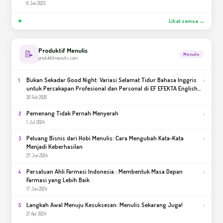
8 Jun 2025
Lihat semua →
Produktif Menulis
📝
Menulis
produktifmenulis.com
Bukan Sekadar Good Night: Variasi Selamat Tidur Bahasa Inggris
›
1
untuk Percakapan Profesional dan Personal di EF EFEKTA English
for Adults
26 Feb 2026
Pemenang Tidak Pernah Menyerah
›
2
1 Jul 2024
Peluang Bisnis dari Hobi Menulis: Cara Mengubah Kata-Kata
›
3
Menjadi Keberhasilan
27 Jun 2024
Persatuan Ahli Farmasi Indonesia : Membentuk Masa Depan
›
4
Farmasi yang Lebih Baik
17 Jun 2024
Langkah Awal Menuju Kesuksesan: Menulis Sekarang Juga!
›
5
21 Apr 2024