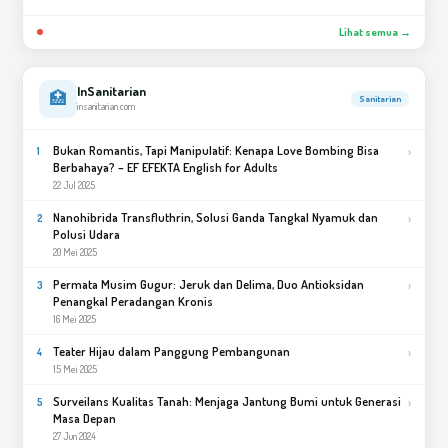
Lihat semua →
InSanitarian
🏥
Sanitarian
insanitarian.com
Bukan Romantis, Tapi Manipulatif: Kenapa Love Bombing Bisa
›
1
Berbahaya? – EF EFEKTA English for Adults
22 Jul 2025
Nanohibrida Transfluthrin, Solusi Ganda Tangkal Nyamuk dan
›
2
Polusi Udara
20 Mei 2025
Permata Musim Gugur: Jeruk dan Delima, Duo Antioksidan
›
3
Penangkal Peradangan Kronis
16 Mei 2025
Teater Hijau dalam Panggung Pembangunan
›
4
15 Mei 2025
Surveilans Kualitas Tanah: Menjaga Jantung Bumi untuk Generasi
›
5
Masa Depan
27 Jun 2024