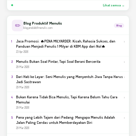
Lihat semua →
Blog Produktif Menulis
✏️
Blog
blog.produktifmenulis.com
Jasa Promosi: 🔥PENA MILYARDER: Kisah, Rahasia Sukses, dan
›
1
Panduan Menjadi Penulis 1 Milyar di KBM App dari Nol🔥
23 Apr 2026
Menulis Bukan Soal Pintar, Tapi Soal Berani Bercerita
›
2
29 Mar 2026
Dari Hati ke Layar: Seni Menulis yang Menyentuh Jiwa Tanpa Harus
›
3
Jadi Sastrawan
29 Mar 2026
Bukan Karena Tidak Bisa Menulis, Tapi Karena Belum Tahu Cara
›
4
Memulai
29 Mar 2026
Pena yang Lebih Tajam dari Pedang: Mengapa Menulis Adalah
›
5
Jalan Paling Cerdas untuk Memberdayakan Diri
29 Mar 2026