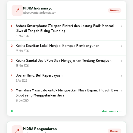
MIQRA Indramayu
📍
Daerah
indramayu.miqraindonesia.com
Antara Smartphone (Telepon Pintar) dan Lesung Padi: Mencari
›
1
Jiwa di Tengah Bising Teknologi
29 Mar 2026
Ketika Kearifan Lokal Menjadi Kompas Pembangunan
›
2
28 Mar 2026
Ketika Sandal Jepit Pun Bisa Mengajarkan Tentang Kemajuan
›
3
28 Mar 2026
Jualan Ilmu, Beli Kepercayaan
›
4
3 Agu 2025
Memakan Masa Lalu untuk Menguatkan Masa Depan: Filosofi Bayi
›
5
Siput yang Menggetarkan Jiwa
27 Jun 2025
Lihat semua →
MIQRA Pangandaran
📍
Daerah