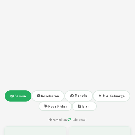
✍️ Menulis
📖 Semua
🏥 Kesehatan
👨‍👩‍👧 Keluarga
🌟 Novel/Fiksi
🕌 Islami
Menampilkan
47
judul ebook