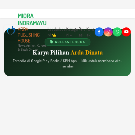
MIQRA
INDRAMAYU
ARDA
Leaderboa
Katego
Priv
Kont
PUBLISHING
rd
ri
asi
ak
HOUSE
📚 KOLEKSI EBOOK
News, Artikel, Kursus
& Ebook Online
Karya Pilihan
Arda Dinata
Tersedia di Google Play Books / KBM App — klik untuk membaca atau
membeli