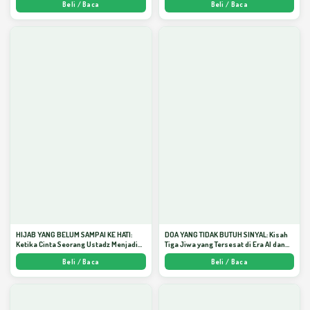
Beli / Baca
Beli / Baca
HIJAB YANG BELUM SAMPAI KE HATI:
DOA YANG TIDAK BUTUH SINYAL: Kisah
Ketika Cinta Seorang Ustadz Menjadi
Tiga Jiwa yang Tersesat di Era AI dan
Cermin yang Paling Kejam - Arda
Menemukan Jalan Pulang di Bulan
Beli / Baca
Beli / Baca
Dinata
Ramadhan" - Arda Dinata