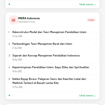
Lihat semua →
MIQRA Indonesia
📖
Islam
miqraindonesia.com
Rekonstruksi Model dan Teori Manajemen Pendidikan Islam
›
1
24 Apr 2026
Perbandingan Teori Manajemen Barat dan Islam
›
2
21 Apr 2026
Sejarah dan Konsep Manajemen Pendidikan Indonesia
›
3
20 Apr 2026
Kepemimpinan Pendidikan Islam: Gaya, Etika, dan Spiritualitas
›
4
19 Apr 2026
Ketika Rayap Bicara: Pelajaran Sains dan Kearifan Lokal dari
›
5
Makhluk Terkecil di Bawah Lantai Kita
13 Mar 2026
Lihat semua →