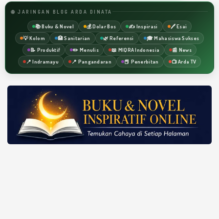
🌐 JARINGAN BLOG ARDA DINATA
📚 Buku & Novel
💰 Dolar Bos
✍️ Inspirasi
🖊️ Esai
💡 Kolom
🏥 Sanitarian
🌿 Referensi
🎓 Mahasiswa Sukses
📝 Produktif
✏️ Menulis
📖 MIQRA Indonesia
📰 News
📍 Indramayu
📍 Pangandaran
📕 Penerbitan
📺 Arda TV