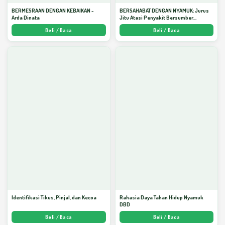
BERMESRAAN DENGAN KEBAIKAN -
BERSAHABAT DENGAN NYAMUK: Jurus
Arda Dinata
Jitu Atasi Penyakit Bersumber
Nyamuk - Arda Dinata
Beli / Baca
Beli / Baca
Identifikasi Tikus, Pinjal, dan Kecoa
Rahasia Daya Tahan Hidup Nyamuk
DBD
Beli / Baca
Beli / Baca