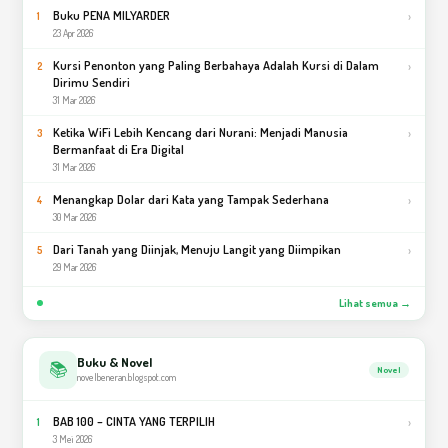
Buku PENA MILYARDER
›
1
23 Apr 2026
Kursi Penonton yang Paling Berbahaya Adalah Kursi di Dalam
›
2
Dirimu Sendiri
31 Mar 2026
Ketika WiFi Lebih Kencang dari Nurani: Menjadi Manusia
›
3
Bermanfaat di Era Digital
31 Mar 2026
Menangkap Dolar dari Kata yang Tampak Sederhana
›
4
30 Mar 2026
Dari Tanah yang Diinjak, Menuju Langit yang Diimpikan
›
5
29 Mar 2026
Lihat semua →
Buku & Novel
📚
Novel
novelbeneran.blogspot.com
BAB 100 – CINTA YANG TERPILIH
›
1
3 Mei 2026