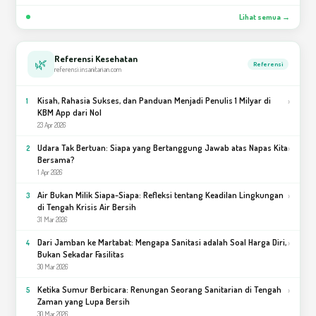
Lihat semua →
Referensi Kesehatan
🌿
Referensi
referensi.insanitarian.com
Kisah, Rahasia Sukses, dan Panduan Menjadi Penulis 1 Milyar di
›
1
KBM App dari Nol
23 Apr 2026
Udara Tak Bertuan: Siapa yang Bertanggung Jawab atas Napas Kita
›
2
Bersama?
1 Apr 2026
Air Bukan Milik Siapa-Siapa: Refleksi tentang Keadilan Lingkungan
›
3
di Tengah Krisis Air Bersih
31 Mar 2026
Dari Jamban ke Martabat: Mengapa Sanitasi adalah Soal Harga Diri,
›
4
Bukan Sekadar Fasilitas
30 Mar 2026
Ketika Sumur Berbicara: Renungan Seorang Sanitarian di Tengah
›
5
Zaman yang Lupa Bersih
30 Mar 2026