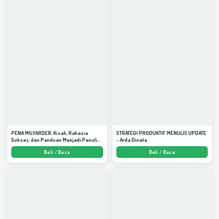
PENA MILYARDER: Kisah, Rahasia
STRATEGI PRODUKTIF MENULIS UPDATE
Sukses, dan Panduan Menjadi Penulis 1
- Arda Dinata
Milyar di KBM App dari Nol - Arda Dinata
Beli / Baca
Beli / Baca