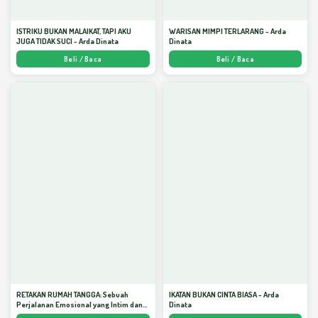
ISTRIKU BUKAN MALAIKAT, TAPI AKU
WARISAN MIMPI TERLARANG - Arda
JUGA TIDAK SUCI - Arda Dinata
Dinata
Beli / Baca
Beli / Baca
RETAKAN RUMAH TANGGA: Sebuah
IKATAN BUKAN CINTA BIASA - Arda
Perjalanan Emosional yang Intim dan
Dinata
Mendalam - Arda Dinata