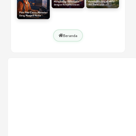
Mengarungi Kehidupan
Kehidupan dengan Nalar
dengan Kebijaksanaan
dan Perasaan
Pola Pikir Emas: Memutar
Uang Menjadi Harta
Beranda