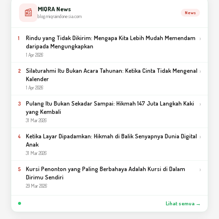
MIQRA News
📰
News
blog.miqraindonesia.com
Rindu yang Tidak Dikirim: Mengapa Kita Lebih Mudah Memendam
›
1
daripada Mengungkapkan
1 Apr 2026
Silaturahmi Itu Bukan Acara Tahunan: Ketika Cinta Tidak Mengenal
›
2
Kalender
1 Apr 2026
Pulang Itu Bukan Sekadar Sampai: Hikmah 147 Juta Langkah Kaki
›
3
yang Kembali
31 Mar 2026
Ketika Layar Dipadamkan: Hikmah di Balik Senyapnya Dunia Digital
›
4
Anak
31 Mar 2026
Kursi Penonton yang Paling Berbahaya Adalah Kursi di Dalam
›
5
Dirimu Sendiri
29 Mar 2026
Lihat semua →