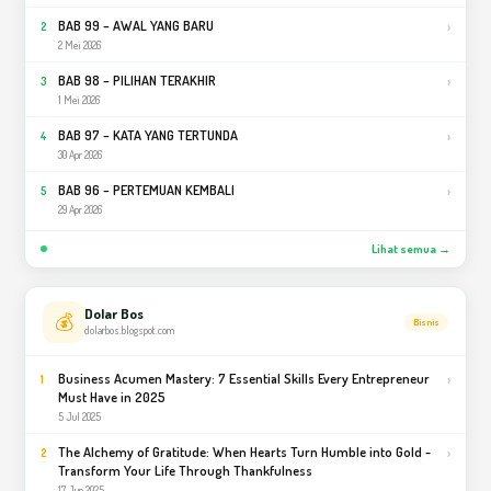
BAB 99 – AWAL YANG BARU
›
2
2 Mei 2026
BAB 98 – PILIHAN TERAKHIR
›
3
1 Mei 2026
BAB 97 – KATA YANG TERTUNDA
›
4
30 Apr 2026
BAB 96 – PERTEMUAN KEMBALI
›
5
29 Apr 2026
Lihat semua →
Dolar Bos
💰
Bisnis
dolarbos.blogspot.com
Business Acumen Mastery: 7 Essential Skills Every Entrepreneur
›
1
Must Have in 2025
5 Jul 2025
The Alchemy of Gratitude: When Hearts Turn Humble into Gold -
›
2
Transform Your Life Through Thankfulness
17 Jun 2025