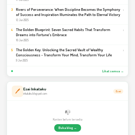
Rivers of Perseverance: When Discipline Becomes the Symphony
›
3
of Success and Inspiration Illuminates the Path to Eternal Victory
12 Jun 2025
The Golden Blueprint: Seven Sacred Habits That Transform
›
4
Dreams into Fortune's Embrace
10 Jun 2025
The Golden Key: Unlocking the Sacred Vault of Wealthy
›
5
Consciousness - Transform Your Mind, Transform Your Life
9 Jun 2025
Lihat semua →
Esai Inkataku
🖊️
Esai
inkataku.blogspot.com
📭
Konten belum tersedia
Buka blog →