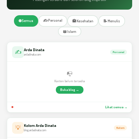
✍️ Personal
🌐 Semua
🏥 Kesehatan
📝 Menulis
📖 Islam
Arda Dinata
✍️
Personal
ardadinata.com
📭
Konten belum tersedia
Buka blog →
Lihat semua →
Kolom Arda Dinata
💡
Kolom
blog.ardadinata.com