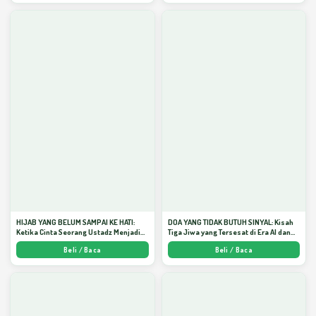
HIJAB YANG BELUM SAMPAI KE HATI:
DOA YANG TIDAK BUTUH SINYAL: Kisah
Ketika Cinta Seorang Ustadz Menjadi
Tiga Jiwa yang Tersesat di Era AI dan
Cermin yang Paling Kejam - Arda
Menemukan Jalan Pulang di Bulan
Beli / Baca
Beli / Baca
Dinata
Ramadhan" - Arda Dinata