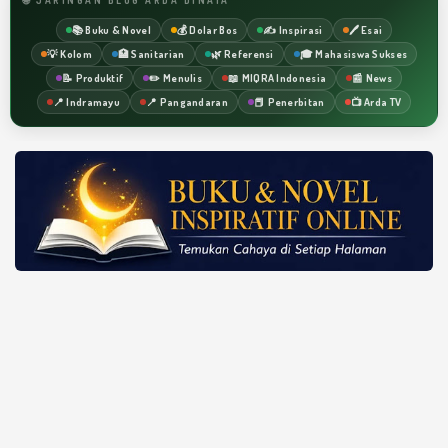
📚 Buku & Novel
💰 Dolar Bos
✍️ Inspirasi
🖊️ Esai
💡 Kolom
🏥 Sanitarian
🌿 Referensi
🎓 Mahasiswa Sukses
📝 Produktif
✏️ Menulis
📖 MIQRA Indonesia
📰 News
📍 Indramayu
📍 Pangandaran
📕 Penerbitan
📺 Arda TV