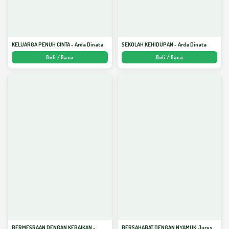
KELUARGA PENUH CINTA - Arda Dinata
SEKOLAH KEHIDUPAN - Arda Dinata
Beli / Baca
Beli / Baca
BERMESRAAN DENGAN KEBAIKAN -
BERSAHABAT DENGAN NYAMUK: Jurus