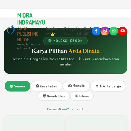
MIQRA
INDRAMAYU
ARDA
Leaderboa
Katego
Priv
Kont
PUBLISHING
rd
ri
asi
ak
HOUSE
📚 KOLEKSI EBOOK
News, Artikel, Kursus
& Ebook Online
Karya Pilihan
Arda Dinata
Tersedia di Google Play Books / KBM App — klik untuk membaca atau
membeli
✍️ Menulis
📖 Semua
🏥 Kesehatan
👨‍👩‍👧 Keluarga
🌟 Novel/Fiksi
🕌 Islami
Menampilkan
47
judul ebook