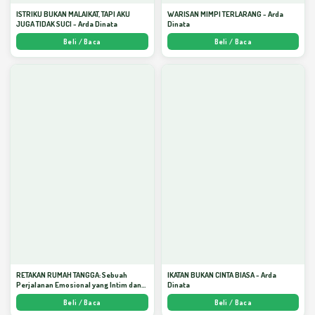
ISTRIKU BUKAN MALAIKAT, TAPI AKU
WARISAN MIMPI TERLARANG - Arda
JUGA TIDAK SUCI - Arda Dinata
Dinata
Beli / Baca
Beli / Baca
RETAKAN RUMAH TANGGA: Sebuah
IKATAN BUKAN CINTA BIASA - Arda
Perjalanan Emosional yang Intim dan
Dinata
Mendalam - Arda Dinata
Beli / Baca
Beli / Baca