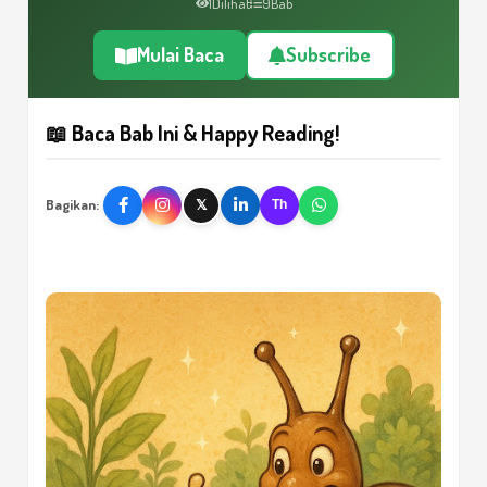
1
Dilihat
9
Bab
Mulai Baca
Subscribe
📖 Baca Bab Ini & Happy Reading!
Bagikan:
𝕏
Th