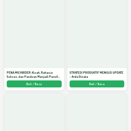
PENA MILYARDER: Kisah, Rahasia
STRATEGI PRODUKTIF MENULIS UPDATE
Sukses, dan Panduan Menjadi Penulis 1
- Arda Dinata
Milyar di KBM App dari Nol - Arda Dinata
Beli / Baca
Beli / Baca