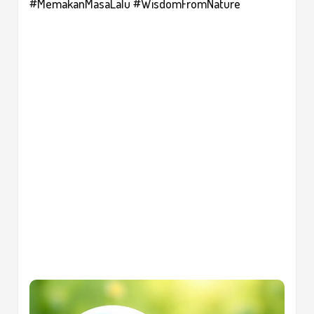
#MemakanMasaLalu #WisdomFromNature